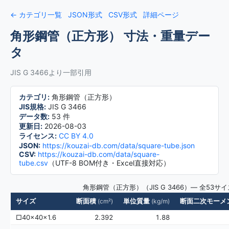
← カテゴリ一覧
JSON形式
CSV形式
詳細ページ
角形鋼管（正方形） 寸法・重量デー
タ
JIS G 3466より一部引用
カテゴリ:
角形鋼管（正方形）
JIS規格:
JIS G 3466
データ数:
53 件
更新日:
2026-08-03
ライセンス:
CC BY 4.0
JSON:
https://kouzai-db.com/data/square-tube.json
CSV:
https://kouzai-db.com/data/square-
tube.csv
（UTF-8 BOM付き・Excel直接対応）
角形鋼管（正方形）（JIS G 3466）— 全5
サイズ
断面積
単位質量
断面二次モーメン
(cm²)
(kg/m)
□40×40×1.6
2.392
1.88