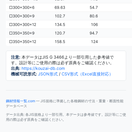
□300×300×6
69.63
54.7
□300×300×9
102.7
80.6
□300×300×12
134.5
106
□350×350×9
120.7
94.7
□350×350×12
158.5
124
注意:
本データはJIS G 3466より一部引用した参考値で
す。設計等にご使用の際は必ず原典をご確認ください。
出典:
https://kouzai-db.com
機械可読形式:
JSON形式
/
CSV形式（Excel直接対応）
鋼材情報一覧.com
— JIS規格に準拠した各種鋼材の寸法・重量・断面性能
データベース
データ出典: 各JIS規格より一部引用。本データは参考値です。設計等にご使
用の際は必ず原典をご確認ください。